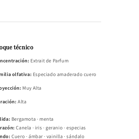
oque técnico
ncentración:
Extrait de Parfum
milia olfativa:
Especiado amaderado cuero
oyección:
Muy Alta
ración:
Alta
lida:
Bergamota · menta
razón:
Canela · iris · geranio · especias
ndo:
Cuero · ámbar · vainilla · sándalo