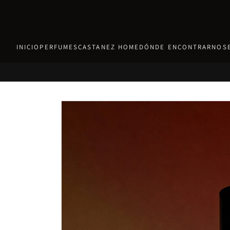
Ir
directamente
al contenido
INICIO
PERFUMES
CASTANEZ HOME
DÓNDE ENCONTRARNOS
Ir
directamente
a la
información
del producto