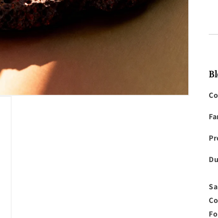
Bl
Co
Fa
Pr
Du
Sa
Compra ahora y paga a meses sin
Co
tarjeta de crédito
Fo