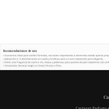
Recomendaciones de uso
• Escenarios: Ideal para noches formales, reuniones importantes o momentos donde quieras proy
• Aplicación: 2–3 atomizaciones en cuello y muñecas para un aura imponente pero elegante.
• Estilo: Una fragancia de cuero e iris, limpia y poderosa, para quienes buscan imponerse con con
• Temporada: Destaca mejor en climas frescos o fríos.
Ca
Castanez Parfums e