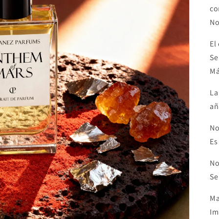
co
No
El
Se
Má
La
añ
No
Es
No
Se
Ma
Im