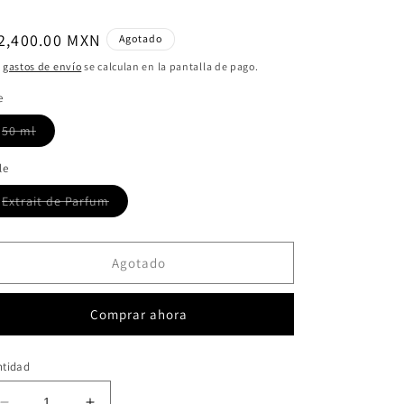
ecio
2,400.00 MXN
Agotado
bitual
s
gastos de envío
se calculan en la pantalla de pago.
e
Variante
50 ml
agotada
o
no
le
disponible
Variante
Extrait de Parfum
agotada
o
no
disponible
Agotado
Comprar ahora
ntidad