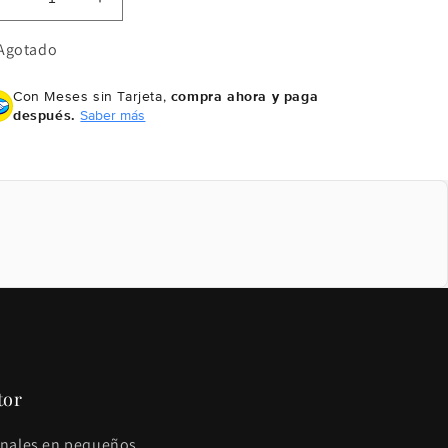
Reducir
Aumentar
cantidad
cantidad
para
para
Agotado
ANTHEM
ANTHEM
OF
OF
Con Meses sin Tarjeta,
compra ahora y paga
MARS
MARS
después.
Saber más
tor
sanales en pequeños