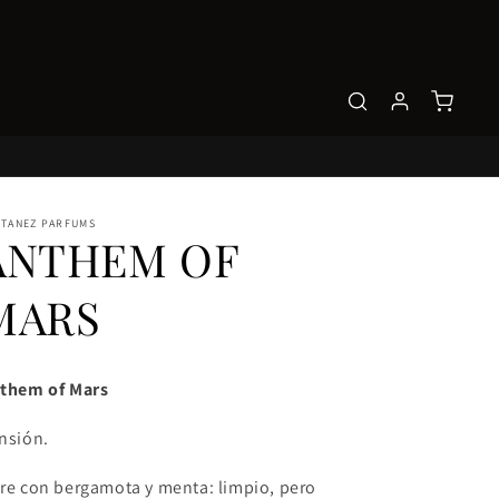
STANEZ PARFUMS
ANTHEM OF
MARS
them of Mars
nsión.
re con bergamota y menta: limpio, pero