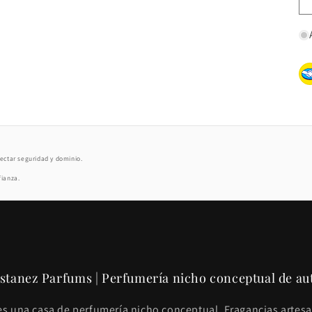
ectar seguridad y dominio.
fianza.
stanez Parfums | Perfumería nicho conceptual de au
s una casa de perfumería nicho conceptual. Fragancias arte