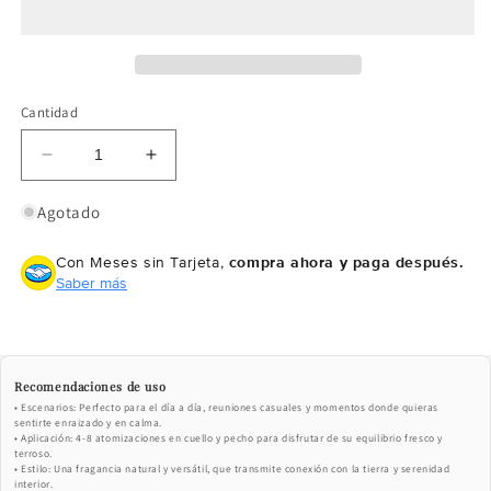
Cantidad
Reducir
Aumentar
cantidad
cantidad
para
para
Agotado
SONGS
SONGS
OF
OF
Con Meses sin Tarjeta,
compra ahora y paga después.
TERRA
TERRA
Saber más
Recomendaciones de uso
• Escenarios: Perfecto para el día a día, reuniones casuales y momentos donde quieras
sentirte enraizado y en calma.
• Aplicación: 4-8 atomizaciones en cuello y pecho para disfrutar de su equilibrio fresco y
terroso.
• Estilo: Una fragancia natural y versátil, que transmite conexión con la tierra y serenidad
interior.