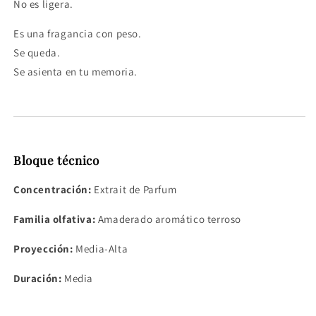
No es ligera.
Es una fragancia con peso.
Se queda.
Se asienta en tu memoria.
Compra ahora y paga a meses
sin tarjeta de crédito
Bloque técnico
Agrega tu producto al carrito y
elige
Concentración:
Extrait de Parfum
1
pagar con Meses sin Tarjeta.
En tu cuenta de Mercado Pago,
elige
Familia olfativa:
Amaderado aromático terroso
2
la cantidad de meses
y confirma.
Paga mes a mes
con saldo disponible,
3
Proyección:
Media-Alta
débito u otros medios.
Duración:
Media
Crédito sujeto a aprobación.
¿Tienes dudas? Consulta nuestra
Ayuda.