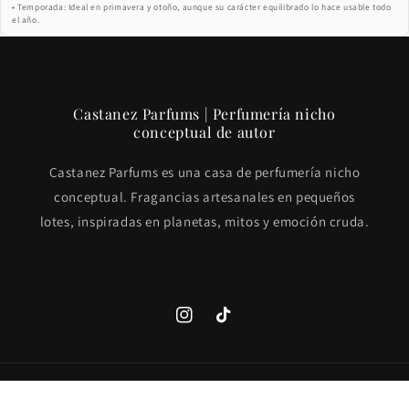
• Temporada: Ideal en primavera y otoño, aunque su carácter equilibrado lo hace usable todo
el año.
Castanez Parfums | Perfumería nicho
conceptual de autor
Castanez Parfums es una casa de perfumería nicho
conceptual. Fragancias artesanales en pequeños
lotes, inspiradas en planetas, mitos y emoción cruda.
https://www.instagram.com/castanezp
https://tiktok.com/@castanezp
País/región
Idioma