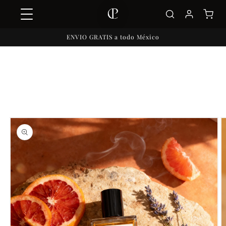
Ir
directamente
al contenido
ENVIO GRATIS a todo México
Ir
directamente
a la
información
del producto