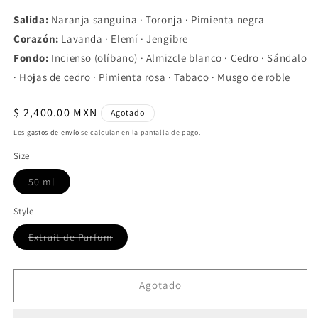
Salida:
Naranja sanguina · Toronja · Pimienta negra
Corazón:
Lavanda · Elemí · Jengibre
Fondo:
Incienso (olíbano) · Almizcle blanco · Cedro · Sándalo
· Hojas de cedro · Pimienta rosa · Tabaco · Musgo de roble
Precio
$ 2,400.00 MXN
Agotado
habitual
Los
gastos de envío
se calculan en la pantalla de pago.
Size
Variante
50 ml
agotada
o
no
Style
disponible
Variante
Extrait de Parfum
agotada
o
no
disponible
Agotado